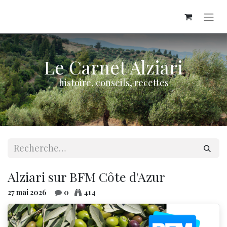
​Le Carnet Alziari
histoire, conseils, recettes
Alziari sur BFM Côte d'Azur
27 mai 2026
0
414