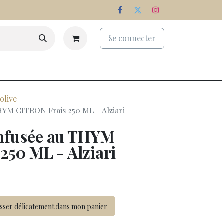
Se connecter
eaux
Palmarès
Nos domaines
olive
THYM CITRON Frais 250 ML - Alziari
 infusée au THYM
250 ML - Alziari
sser délicatement dans mon panier