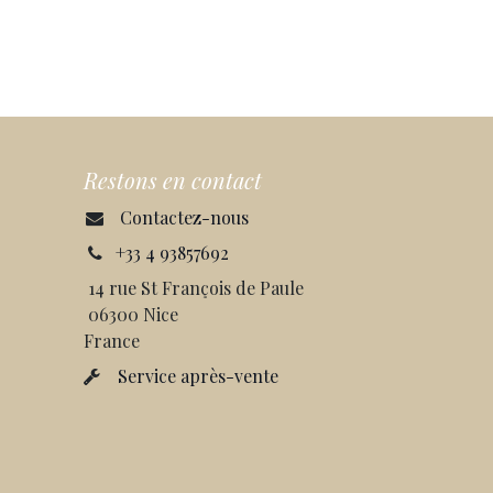
Restons en contact
Contactez-nous
+33 4 93857692
14 rue St François de Paule
06300 Nice
France
Service après-vente