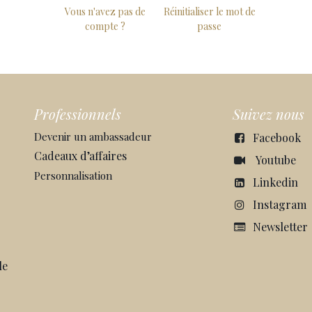
Vous n'avez pas de
Réinitialiser le mot de
compte ?
passe
Professionnels
Suivez nous
Devenir un ambassadeur
Facebook
Cadeaux d’affaires
Youtube
Personnalisation
Linkedin
Instagram
Newsletter
le