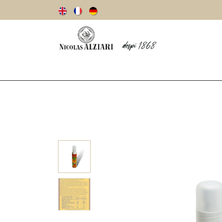
Unsere Geschichte
Olivenöl
oliven