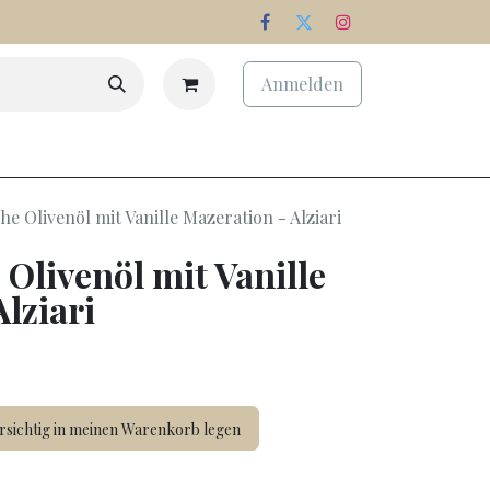
Anmelden
chenken
Erfolgsbilanz
Unsere Bereiche
he Olivenöl mit Vanille Mazeration - Alziari
Olivenöl mit Vanille
lziari
sichtig in meinen Warenkorb legen