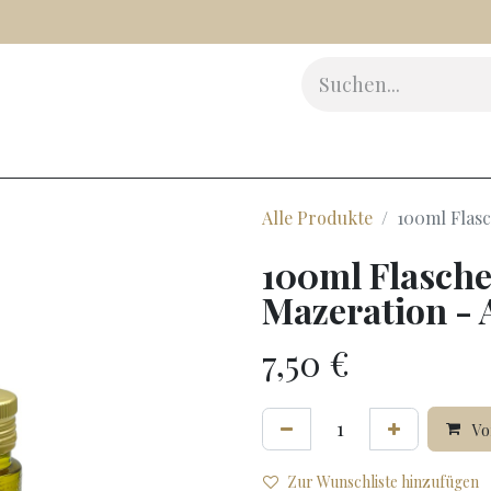
Essig
Feinkost
Kosmetikprodukte
Zubehör
Ges
Alle Produkte
100ml Flasc
100ml Flasche 
Mazeration - A
7,50
€
Vor
Zur Wunschliste hinzufügen