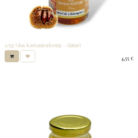
125g Glas Kastanienhonig - Alziari
4,55
€