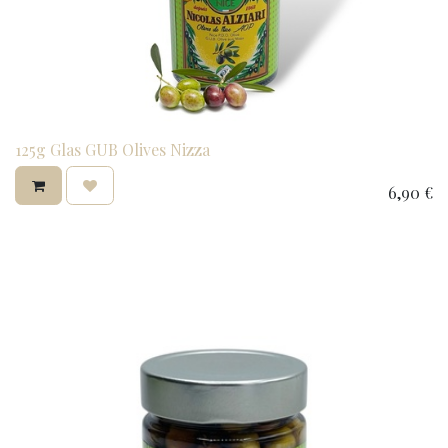
125g Glas GUB Olives Nizza
6,90
€