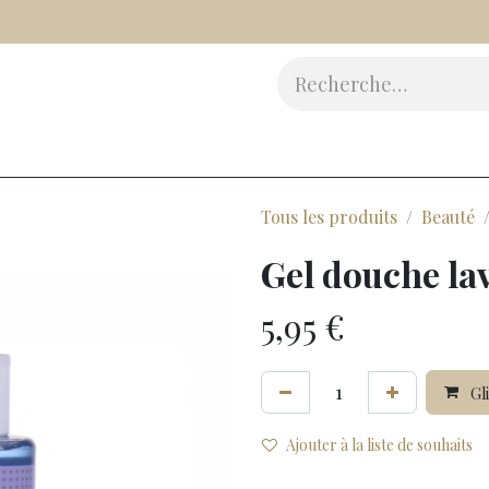
Vinaigres
Epicerie Fine
Beauté
Accessoires
Cad
Tous les produits
Beauté
Gel douche lav
5,95
€
Gli
Ajouter à la liste de souhaits