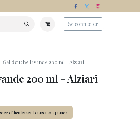
Se connecter
eaux
Palmarès
Nos domaines
Gel douche lavande 200 ml - Alziari
ande 200 ml - Alziari
sser délicatement dans mon panier