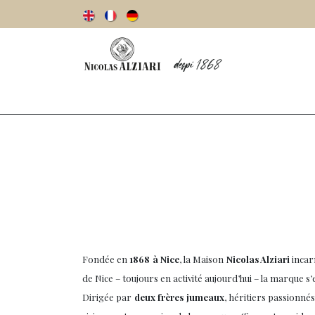
Notre histoire
Huiles d’olive
Olives
Fondée en
1868 à Nice
, la Maison
Nicolas Alziari
incarn
de Nice – toujours en activité aujourd’hui – la marque s’
Dirigée par
deux frères jumeaux
, héritiers passionné