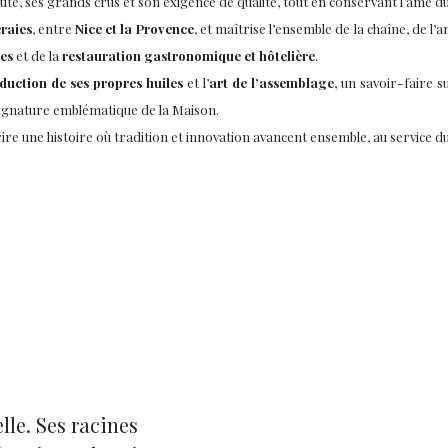
é, ses grands crus et son exigence de qualité, tout en conservant l’âme du m
raies
, entre
Nice et la Provence
, et maîtrise l’ensemble de la chaîne, de 
nes
et de la
restauration gastronomique et hôtelière
.
duction de ses propres huiles
et l’
art de l’assemblage
, un savoir-faire s
, signature emblématique de la Maison.
e une histoire où tradition et innovation avancent ensemble, au service du 
elle. Ses racines