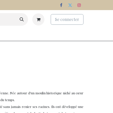
Se connecter
eaux
Palmarès
Nos domaines
anéenne. Née autour d’un moulin historique niché au cœur
l du temps.
té sans jamais renier ses racines. Ils ont développé une