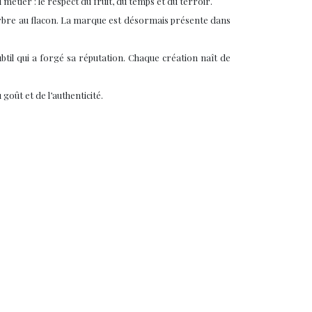
étier : le respect du fruit, du temps et du terroir.
l’arbre au flacon. La marque est désormais présente dans
ubtil qui a forgé sa réputation. Chaque création naît de
goût et de l’authenticité.