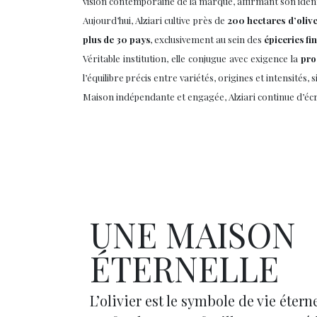
vision contemporaine de la marque, affirmant son identit
Aujourd’hui, Alziari cultive près de
200 hectares d’olive
plus de 30 pays
, exclusivement au sein des
épiceries fi
Véritable institution, elle conjugue avec exigence la
pro
l’équilibre précis entre variétés, origines et intensités
Maison indépendante et engagée, Alziari continue d’écrir
UNE MAISON
ÉTERNELLE
L’olivier est le symbole de vie étern