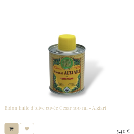
Bidon huile d'olive cuvée Cesar 100 ml - Alziari
5,40
€