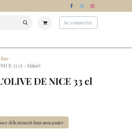
Se connecter
eaux
Palmarès
Nos domaines
 fine
ICE 33 cl - Alziari
L'OLIVE DE NICE 33 cl
sser délicatement dans mon panier