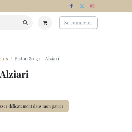
Se connecter
eaux
Palmarès
Nos domaines
ents
Pistou 80 gr - Alziari
Alziari
sser délicatement dans mon panier