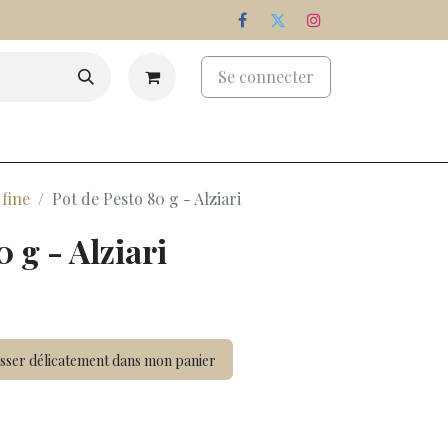
Se connecter
eaux
Palmarès
Nos domaines
 fine
Pot de Pesto 80 g - Alziari
 g - Alziari
sser délicatement dans mon panier