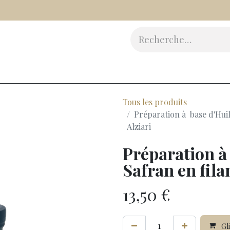
Vinaigres
Epicerie Fine
Beauté
Accessoires
Cad
Tous les produits
Préparation à base d'Huil
Alziari
Préparation à 
Safran en fila
13,50
€
Gli