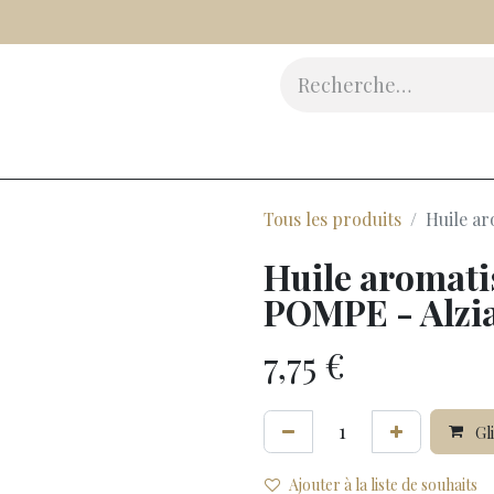
Vinaigres
Epicerie Fine
Beauté
Accessoires
Cad
Tous les produits
Huile ar
Huile aromati
POMPE - Alzia
7,75
€
Gli
Ajouter à la liste de souhaits