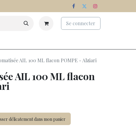
Se connecter
eaux
Palmarès
Nos domaines
omatisée AIL 100 ML flacon POMPE - Alziari
sée AIL 100 ML flacon
ri
sser délicatement dans mon panier