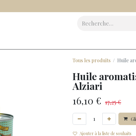
Vinaigres
Epicerie Fine
Beauté
Accessoires
Cad
Tous les produits
Huile ar
Huile aromati
Alziari
16,10
€
17,25
€
Gli
Ajouter à la liste de souhaits