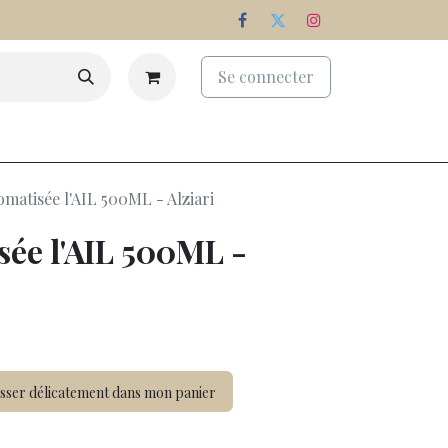
Se connecter
eaux
Palmarès
Nos domaines
omatisée l'AIL 500ML - Alziari
sée l'AIL 500ML -
sser délicatement dans mon panier