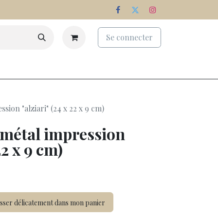
Se connecter
eaux
Palmarès
Nos domaines
sion "alziari" (24 x 22 x 9 cm)
 métal impression
22 x 9 cm)
sser délicatement dans mon panier