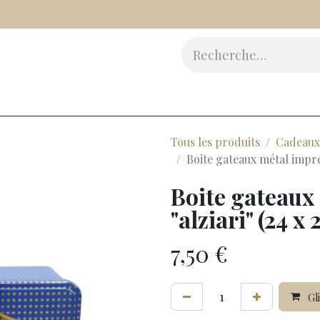
Vinaigres
Epicerie Fine
Beauté
Accessoires
Cad
Tous les produits
Cadeaux
Boite gateaux métal impres
Boite gateaux
"alziari" (24 x 
7,50
€
Gli