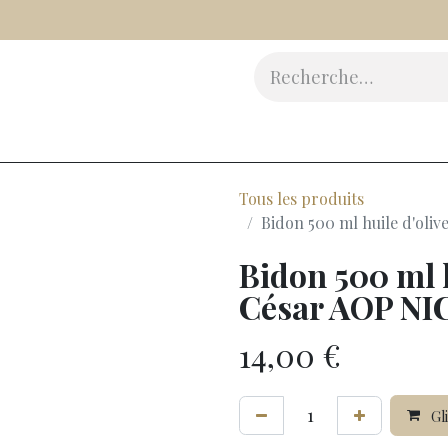
Vinaigres
Epicerie Fine
Beauté
Accessoires
Cad
Tous les produits
Bidon 500 ml huile d'oliv
Bidon 500 ml h
César AOP NIC
14,00
€
Gli