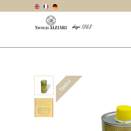
Notre histoire
Huiles d’olive
Olives
Epuisé