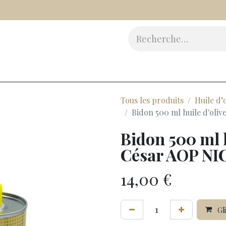
Vinaigres
Epicerie Fine
Beauté
Accessoires
Cad
Tous les produits
Huile d’
Bidon 500 ml huile d'oliv
Bidon 500 ml h
César AOP NIC
14,00
€
Gli