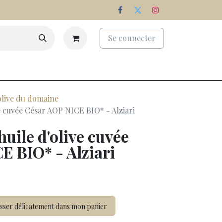
Se connecter
eaux
Palmarès
Nos domaines
olive du domaine
e cuvée César AOP NICE BIO* - Alziari
uile d'olive cuvée
E BIO* - Alziari
sser délicatement dans mon panier