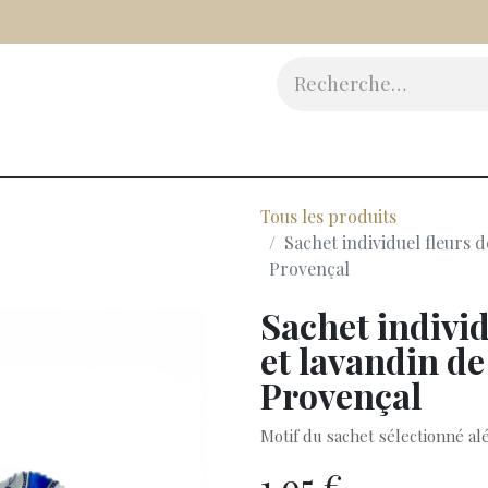
Vinaigres
Epicerie Fine
Beauté
Accessoires
Cad
Tous les produits
Sachet individuel fleurs d
Provençal
Sachet individ
et lavandin de
Provençal
Motif du sachet sélectionné alé
1,95
€