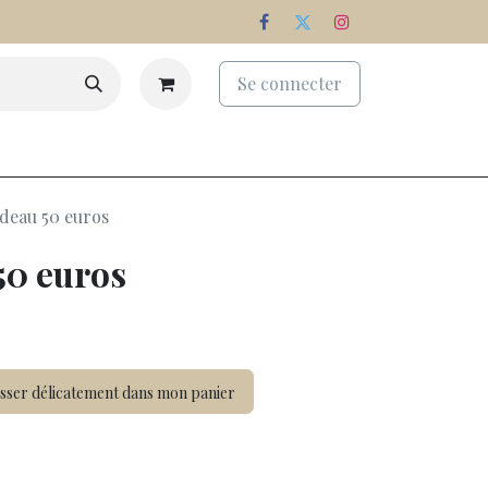
Se connecter
eaux
Palmarès
Nos domaines
deau 50 euros
50 euros
sser délicatement dans mon panier