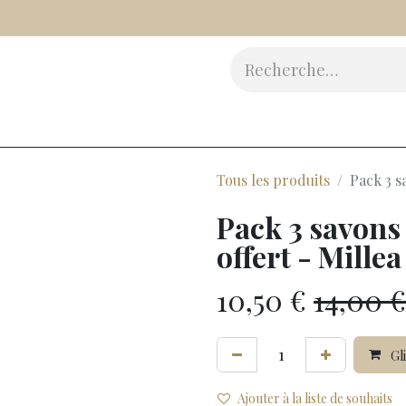
Vinaigres
Epicerie Fine
Beauté
Accessoires
Cad
Tous les produits
Pack 3 s
Pack 3 savons 
offert - Millea
10,50
€
14,00
€
Gli
Ajouter à la liste de souhaits