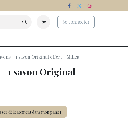
Se connecter
eaux
Palmarès
Nos domaines
avons + 1 savon Original offert - Millea
+ 1 savon Original
sser délicatement dans mon panier